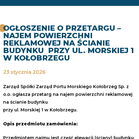
OGŁOSZENIE O PRZETARGU –
NAJEM POWIERZCHNI
REKLAMOWEJ NA ŚCIANIE
BUDYNKU PRZY UL. MORSKIEJ 1
W KOŁOBRZEGU
23 stycznia 2026
Zarząd Spółki Zarząd Portu Morskiego Kołobrzeg Sp. z
o.o. ogłasza przetarg na najem powierzchni reklamowej
na ścianie budynku
przy ul. Morskiej 1 w Kołobrzegu.
Opis przedmiotu zamówienia:
Przedmiotem najmu jest część elewacji (ściany) budynku