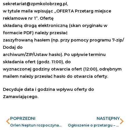
sekretariat@zpmkolobrzeg.pl,
w tytule maila wpisując „OFERTA Przetarg miejsce
reklamowe nr 1”. Ofertę
składaną drogą elektroniczną (skan oryginału w
formacie PDF) należy przesłać
zaszyfrowaną hasłem (np. przy pomocy programu 7-zip/
Dodaj do
archiwum/ZIP/Ustaw hasło). Po upływie terminu
składania ofert (godz. 11:00), do
wyznaczonej godziny otwarcia ofert (12:00), odrębnym
mailem należy przesłać hasło do otwarcia oferty.
Decyduje data i godzina wpływu oferty do
Zamawiającego.
POPRZEDNI
NASTĘPNY
Orlen Neptun rozpoczyna przygotowania portu serwisowego dla morskiej farmy wiatrowej Baltic West
Ogłoszenie o przetargu – najem powierzchni reklamowej na budynku przy ul. Morskiej 1 w Kołobrzegu